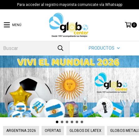
Para acceder al registro mayorista comunicate vía Whatsapp
MENÚ
0
PRODUCTOS
ARGENTINA 2026
OFERTAS
GLOBOS DE LATEX
GLOBOS METALI