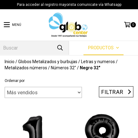
Para acceder al registro mayorista comunicate vía Whatsapp
MENÚ
0
PRODUCTOS
Inicio
/
Globos Metalizados y burbujas
/
Letras y numeros
/
Metalizados números
/
Números 32"
/
Negro 32"
Ordenar por
FILTRAR