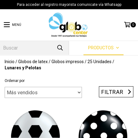
Para acceder al registro mayorista comunicate vía Whatsapp
MENÚ
0
PRODUCTOS
Inicio
/
Globos de latex
/
Globos impresos
/
25 Unidades
/
Lunares y Pelotas
Ordenar por
FILTRAR