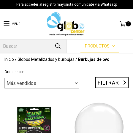
Para acceder al registro mayorista comunicate vía Whatsapp
MENÚ
0
PRODUCTOS
Inicio
/
Globos Metalizados y burbujas
/
Burbujas de pvc
Ordenar por
FILTRAR