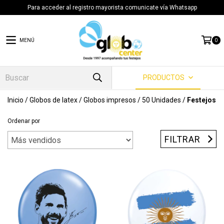
Para acceder al registro mayorista comunicate vía Whatsapp
MENÚ
0
PRODUCTOS
Inicio
/
Globos de latex
/
Globos impresos
/
50 Unidades
/
Festejos
Ordenar por
FILTRAR