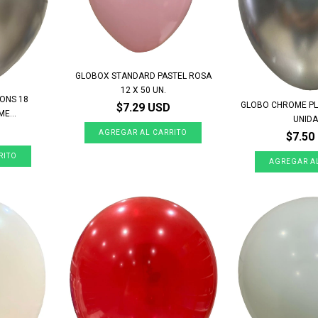
GLOBOX STANDARD PASTEL ROSA
12 X 50 UN.
OONS 18
GLOBO CHROME PL
$7.29 USD
E...
UNID
$7.50