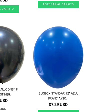
 USD
BALLOONS 18
GLOBOX STANDAR 12" AZUL
T NEG...
FRANCIA (SO...
 USD
$7.29 USD
TOCK