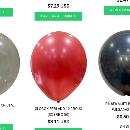
$2.47
$7.29 USD
PIÑATA MULTI 
 CRISTAL
GLOBOX PERLADO 12 " ROJO
PULGADAS S
(SOBRE X 50)
$0.50
$8.11 USD
SIN S