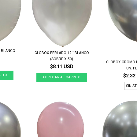
" BLANCO
GLOBOX PERLADO 12 " BLANCO
(SOBRE X 50)
GLOBOX CROMO R
$8.11 USD
UN. P
$2.32
SIN S