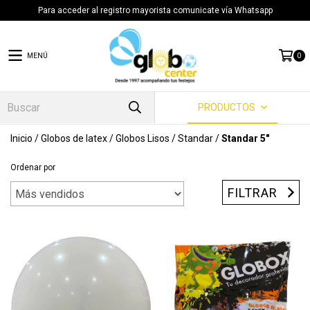
Para acceder al registro mayorista comunicate vía Whatsapp
MENÚ
0
PRODUCTOS
Inicio
/
Globos de latex
/
Globos Lisos
/
Standar
/
Standar 5"
Ordenar por
FILTRAR