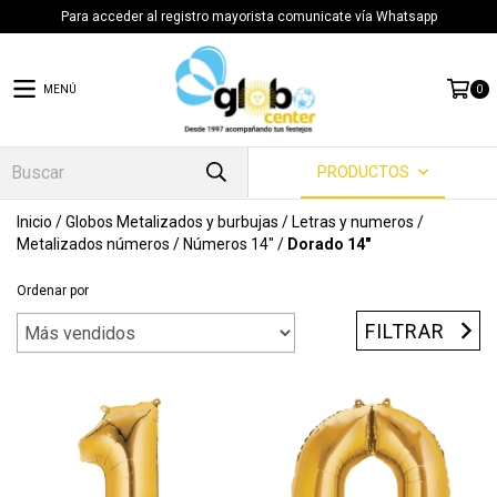
Para acceder al registro mayorista comunicate vía Whatsapp
MENÚ
0
PRODUCTOS
Inicio
/
Globos Metalizados y burbujas
/
Letras y numeros
/
Metalizados números
/
Números 14"
/
Dorado 14"
Ordenar por
FILTRAR