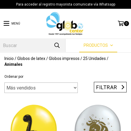
Para acceder al registro mayorista comunicate vía Whatsapp
MENÚ
0
PRODUCTOS
Inicio
/
Globos de latex
/
Globos impresos
/
25 Unidades
/
Animales
Ordenar por
FILTRAR