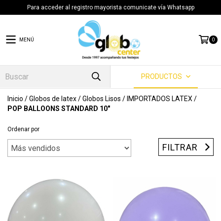
Para acceder al registro mayorista comunicate vía Whatsapp
MENÚ
0
PRODUCTOS
Inicio
/
Globos de latex
/
Globos Lisos
/
IMPORTADOS LATEX
/
POP BALLOONS STANDARD 10"
Ordenar por
FILTRAR