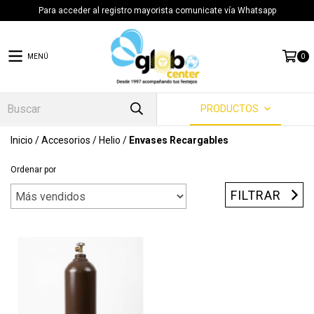
Para acceder al registro mayorista comunicate vía Whatsapp
MENÚ
0
PRODUCTOS
Inicio
/
Accesorios
/
Helio
/
Envases Recargables
Ordenar por
FILTRAR