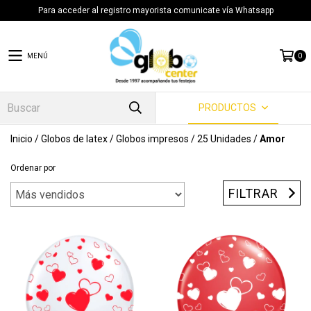
Para acceder al registro mayorista comunicate vía Whatsapp
MENÚ
0
PRODUCTOS
Inicio
/
Globos de latex
/
Globos impresos
/
25 Unidades
/
Amor
Ordenar por
FILTRAR