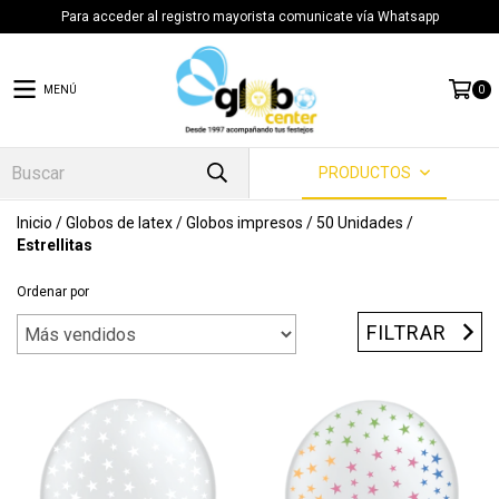
Para acceder al registro mayorista comunicate vía Whatsapp
MENÚ
0
PRODUCTOS
Inicio
/
Globos de latex
/
Globos impresos
/
50 Unidades
/
Estrellitas
Ordenar por
FILTRAR