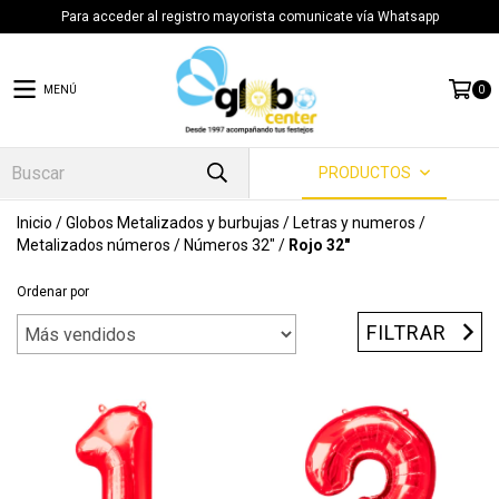
Para acceder al registro mayorista comunicate vía Whatsapp
MENÚ
0
PRODUCTOS
Inicio
/
Globos Metalizados y burbujas
/
Letras y numeros
/
Metalizados números
/
Números 32"
/
Rojo 32"
Ordenar por
FILTRAR