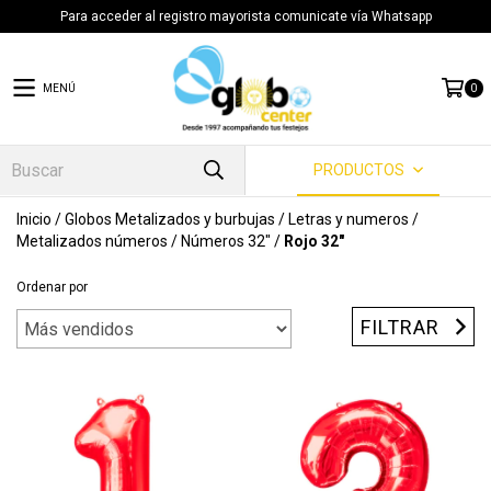
Para acceder al registro mayorista comunicate vía Whatsapp
MENÚ
0
PRODUCTOS
Inicio
/
Globos Metalizados y burbujas
/
Letras y numeros
/
Metalizados números
/
Números 32"
/
Rojo 32"
Ordenar por
FILTRAR