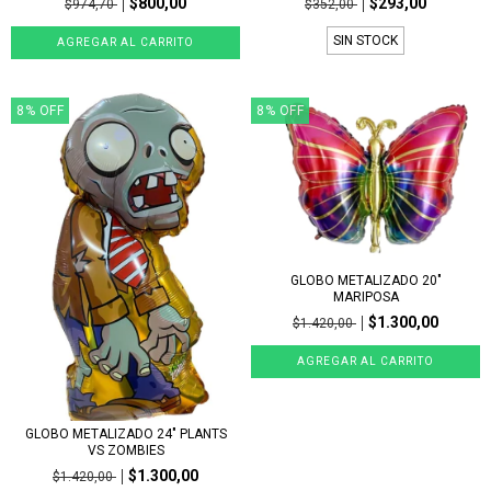
$800,00
$293,00
$974,70
$352,00
SIN STOCK
8
%
OFF
8
%
OFF
GLOBO METALIZADO 20"
MARIPOSA
$1.300,00
$1.420,00
GLOBO METALIZADO 24" PLANTS
VS ZOMBIES
$1.300,00
$1.420,00