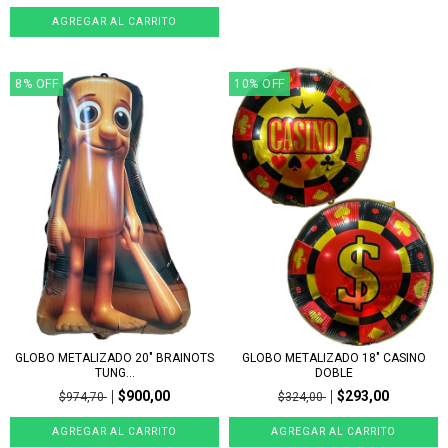
8
%
OFF
10
%
OFF
GLOBO METALIZADO 20" BRAINOTS
GLOBO METALIZADO 18" CASINO
TUNG...
DOBLE
$900,00
$293,00
$974,70
$324,00