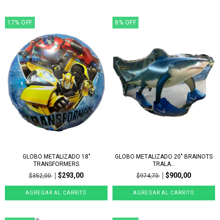
17
%
OFF
8
%
OFF
GLOBO METALIZADO 18"
GLOBO METALIZADO 20" BRAINOTS
TRANSFORMERS
TRALA...
$293,00
$900,00
$352,00
$974,70