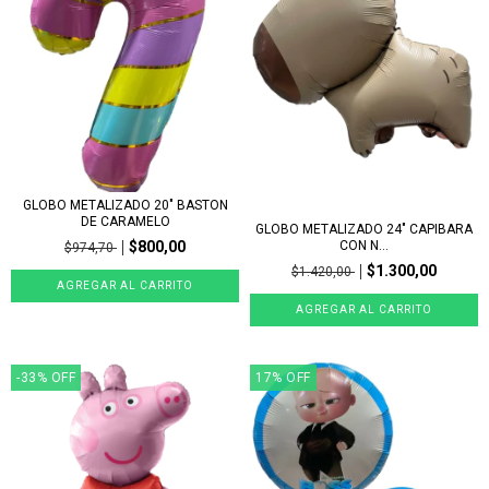
GLOBO METALIZADO 20" BASTON
DE CARAMELO
GLOBO METALIZADO 24" CAPIBARA
$800,00
CON N...
$974,70
$1.300,00
$1.420,00
-33
%
OFF
17
%
OFF