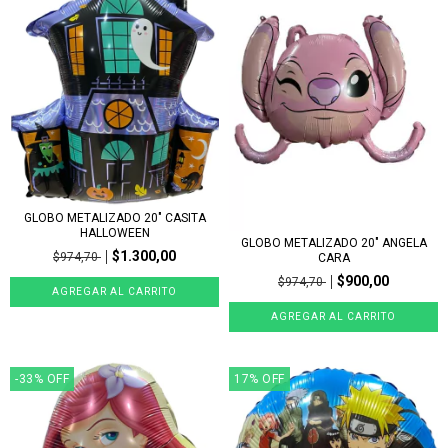
GLOBO METALIZADO 20" CASITA
HALLOWEEN
GLOBO METALIZADO 20" ANGELA
$1.300,00
$974,70
CARA
$900,00
$974,70
-33
%
OFF
17
%
OFF