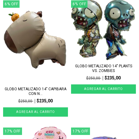
6
%
OFF
6
%
OFF
GLOBO METALIZADO 14" PLANTS
VS. ZOMBIES
$235,00
$250,00
GLOBO METALIZADO 14" CAPIBARA
CON N...
$235,00
$250,00
17
%
OFF
17
%
OFF