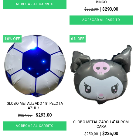
BINGO
$293,00
$352,00
10
%
OFF
6
%
OFF
GLOBO METALIZADO 18" PELOTA
AZUL /...
$293,00
$324,00
GLOBO METALIZADO 14" KUROMI
CARA
$235,00
$250,00