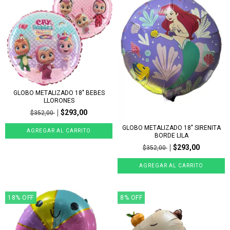
GLOBO METALIZADO 18" BEBES
LLORONES
$293,00
$352,00
GLOBO METALIZADO 18" SIRENITA
BORDE LILA
$293,00
$352,00
18
%
OFF
8
%
OFF