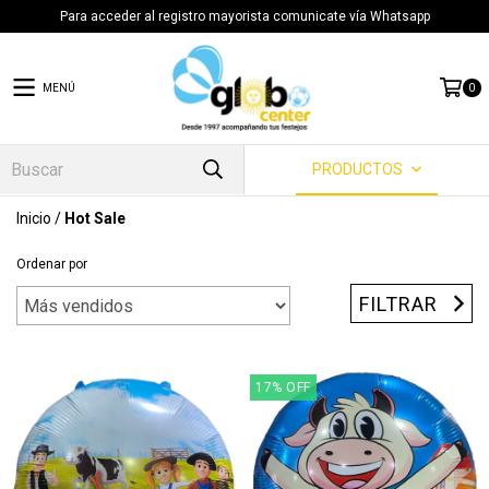
Para acceder al registro mayorista comunicate vía Whatsapp
MENÚ
0
PRODUCTOS
Inicio
/
Hot Sale
Ordenar por
FILTRAR
17
%
OFF