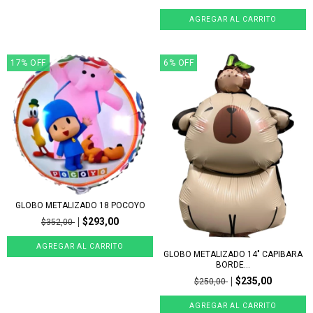
17
%
OFF
6
%
OFF
GLOBO METALIZADO 18 POCOYO
$293,00
$352,00
GLOBO METALIZADO 14" CAPIBARA
BORDE...
$235,00
$250,00