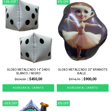
14
%
OFF
8
%
OFF
GLOBO METALIZADO 14" DADO
GLOBO METALIZADO 20" BRAINOTS
BLANCO / NEGRO
BALLE...
$450,00
$900,00
$524,00
$974,70
-33
%
OFF
8
%
OFF