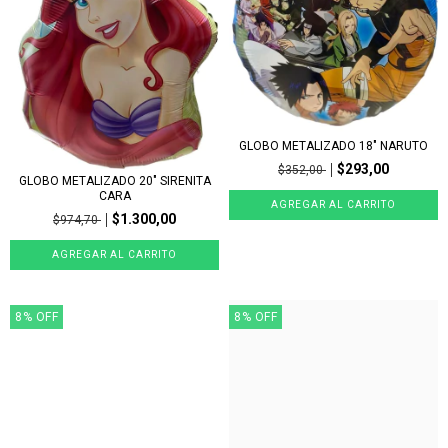
GLOBO METALIZADO 18" NARUTO
$293,00
$352,00
GLOBO METALIZADO 20" SIRENITA
CARA
$1.300,00
$974,70
8
%
OFF
8
%
OFF