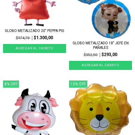
GLOBO METALIZADO 20" PEPPA PIG
$1.300,00
$974,70
GLOBO METALIZADO 18" JEFE EN
PAÑALES
$293,00
$352,00
8
%
OFF
15
%
OFF