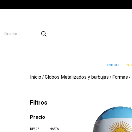
INICIO
PR
Inicio
Globos Metalizados y burbujas
Formas
/
/
/
Filtros
Precio
DESDE
HASTA