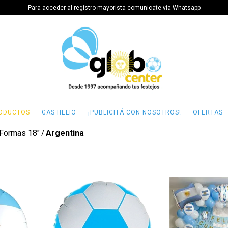
Para acceder al registro mayorista comunicate vía Whatsapp
ODUCTOS
GAS HELIO
¡PUBLICITÁ CON NOSOTROS!
OFERTAS
Formas 18"
Argentina
/