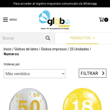
Para acceder al registro mayorista comunicate vía Whatsapp
MENÚ
0
PRODUCTOS
Inicio
/
Globos de latex
/
Globos impresos
/
25 Unidades
/
Numeros
Ordenar por
FILTRAR