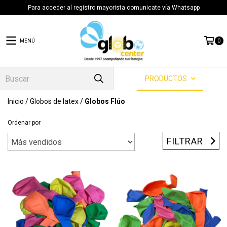
Para acceder al registro mayorista comunicate vía Whatsapp
MENÚ
0
PRODUCTOS
Inicio
/
Globos de latex
/
Globos Flúo
Ordenar por
FILTRAR