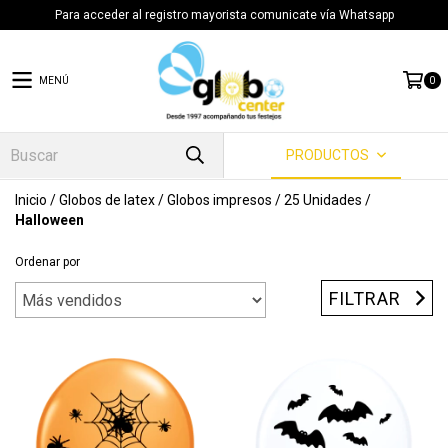
Para acceder al registro mayorista comunicate vía Whatsapp
MENÚ
0
PRODUCTOS
Inicio
/
Globos de latex
/
Globos impresos
/
25 Unidades
/
Halloween
Ordenar por
FILTRAR