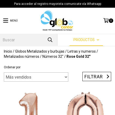
Para acceder al registro mayorista comunicate vía Whatsapp
MENÚ
0
PRODUCTOS
Inicio
/
Globos Metalizados y burbujas
/
Letras y numeros
/
Metalizados números
/
Números 32"
/
Rose Gold 32"
Ordenar por
FILTRAR