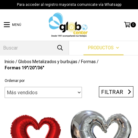
Para acceder al registro mayorista comunicate vía Whatsapp
MENÚ
0
PRODUCTOS
Inicio
/
Globos Metalizados y burbujas
/
Formas
/
Formas 19"/20"/36"
Ordenar por
FILTRAR