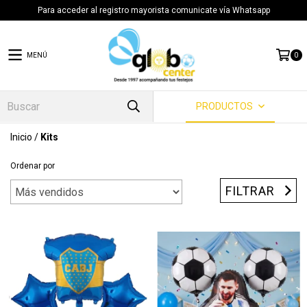
Para acceder al registro mayorista comunicate vía Whatsapp
MENÚ
0
PRODUCTOS
Inicio
/
Kits
Ordenar por
FILTRAR