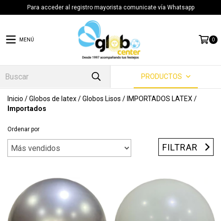
Para acceder al registro mayorista comunicate vía Whatsapp
MENÚ
0
PRODUCTOS
Inicio
/
Globos de latex
/
Globos Lisos
/
IMPORTADOS LATEX
/
Importados
Ordenar por
FILTRAR