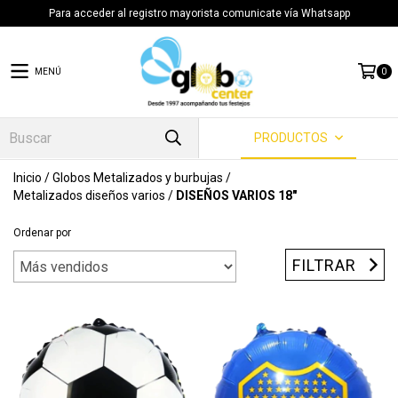
Para acceder al registro mayorista comunicate vía Whatsapp
MENÚ
0
PRODUCTOS
Inicio
/
Globos Metalizados y burbujas
/
Metalizados diseños varios
/
DISEÑOS VARIOS 18"
Ordenar por
FILTRAR