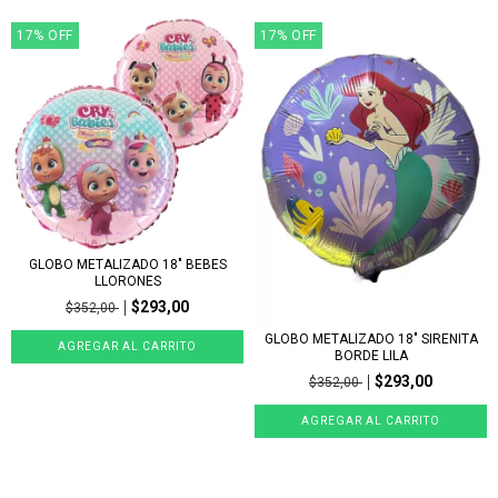
17
%
OFF
17
%
OFF
GLOBO METALIZADO 18" BEBES
LLORONES
$293,00
$352,00
GLOBO METALIZADO 18" SIRENITA
BORDE LILA
$293,00
$352,00