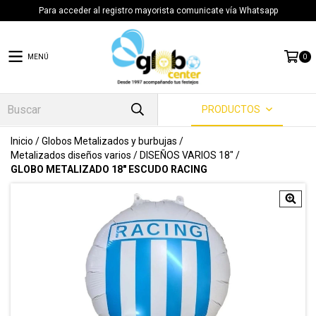
Para acceder al registro mayorista comunicate vía Whatsapp
MENÚ
0
PRODUCTOS
Inicio
/
Globos Metalizados y burbujas
/
Metalizados diseños varios
/
DISEÑOS VARIOS 18"
/
GLOBO METALIZADO 18" ESCUDO RACING