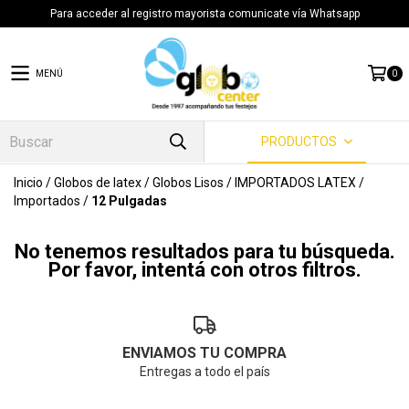
Para acceder al registro mayorista comunicate vía Whatsapp
MENÚ
0
PRODUCTOS
Inicio
/
Globos de latex
/
Globos Lisos
/
IMPORTADOS LATEX
/
Importados
/
12 Pulgadas
No tenemos resultados para tu búsqueda.
Por favor, intentá con otros filtros.
ENVIAMOS TU COMPRA
Entregas a todo el país