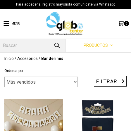
Para acceder al registro mayorista comunicate vía Whatsapp
MENÚ
0
PRODUCTOS
Inicio
/
Accesorios
/
Banderines
Ordenar por
FILTRAR