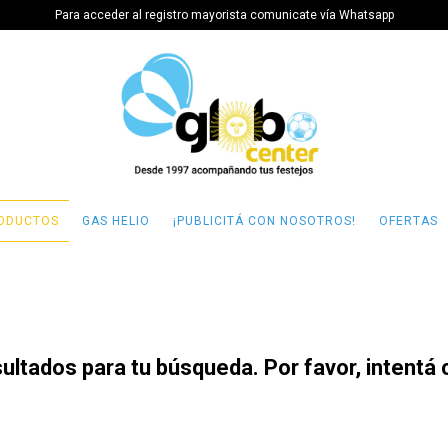
Para acceder al registro mayorista comunicate vía Whatsapp
ODUCTOS
GAS HELIO
¡PUBLICITÁ CON NOSOTROS!
OFERTAS
ltados para tu búsqueda. Por favor, intentá co