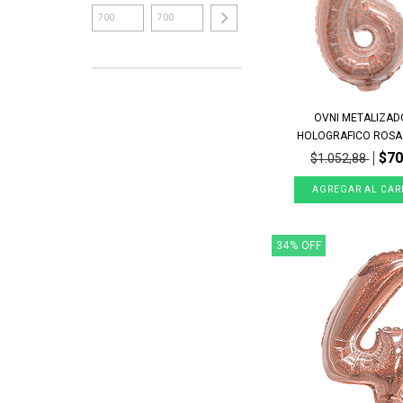
OVNI METALIZAD
HOLOGRAFICO ROSA 
$70
$1.052,88
34
%
OFF