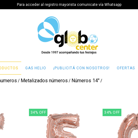
Para acceder al registro mayorista comunicate vía Whatsapp
ODUCTOS
GAS HELIO
¡PUBLICITÁ CON NOSOTROS!
OFERTAS
 numeros
Metalizados números
Números 14"
/
/
/
34
%
OFF
34
%
OFF