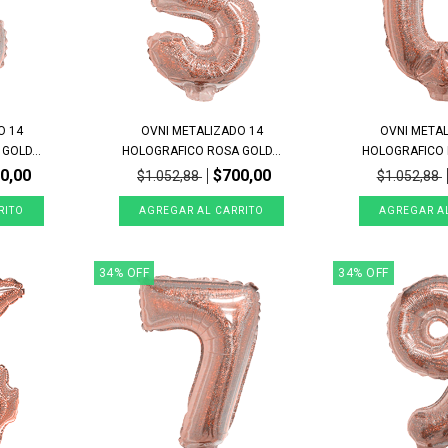
O 14
OVNI METALIZADO 14
OVNI META
GOLD...
HOLOGRAFICO ROSA GOLD...
HOLOGRAFICO R
0,00
$700,00
$1.052,88
$1.052,88
34
%
OFF
34
%
OFF