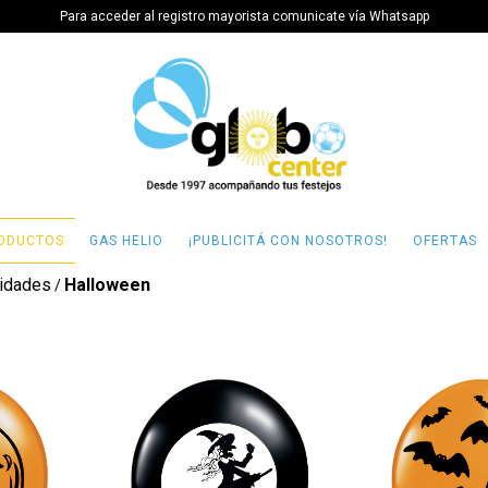
Para acceder al registro mayorista comunicate vía Whatsapp
ODUCTOS
GAS HELIO
¡PUBLICITÁ CON NOSOTROS!
OFERTAS
idades
Halloween
/