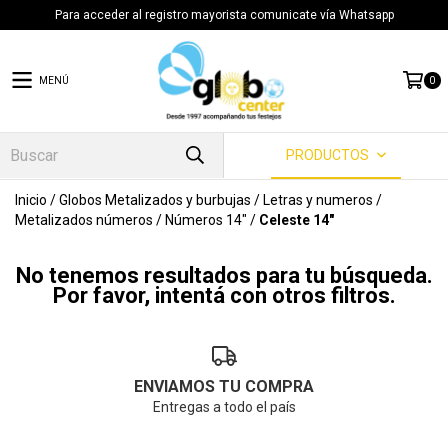
Para acceder al registro mayorista comunicate vía Whatsapp
MENÚ
0
PRODUCTOS
Inicio
/
Globos Metalizados y burbujas
/
Letras y numeros
/
Metalizados números
/
Números 14"
/
Celeste 14"
No tenemos resultados para tu búsqueda.
Por favor, intentá con otros filtros.
ENVIAMOS TU COMPRA
Entregas a todo el país