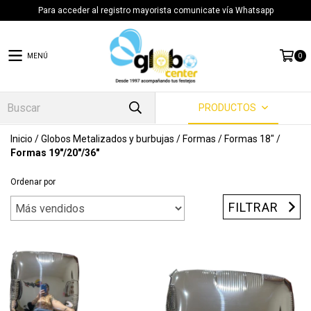
Para acceder al registro mayorista comunicate vía Whatsapp
MENÚ
0
PRODUCTOS
Inicio
/
Globos Metalizados y burbujas
/
Formas
/
Formas 18"
/
Formas 19"/20"/36"
Ordenar por
FILTRAR