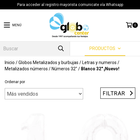
Para acceder al registro mayorista comunicate vía Whatsapp
MENÚ
0
PRODUCTOS
Inicio
/
Globos Metalizados y burbujas
/
Letras y numeros
/
Metalizados números
/
Números 32"
/
Blanco 32" ¡Nuevo!
Ordenar por
FILTRAR