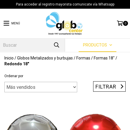
Para acceder al registro mayorista comunicate vía Whatsapp
MENÚ
0
PRODUCTOS
Inicio
/
Globos Metalizados y burbujas
/
Formas
/
Formas 18"
/
Redondo 18"
Ordenar por
FILTRAR