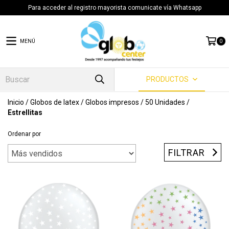
Para acceder al registro mayorista comunicate vía Whatsapp
MENÚ
0
PRODUCTOS
Inicio
/
Globos de latex
/
Globos impresos
/
50 Unidades
/
Estrellitas
Ordenar por
FILTRAR