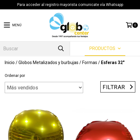
Para acceder al registro mayorista comunicate vía Whatsapp
MENÚ
0
PRODUCTOS
Inicio
/
Globos Metalizados y burbujas
/
Formas
/
Esferas 32"
Ordenar por
FILTRAR