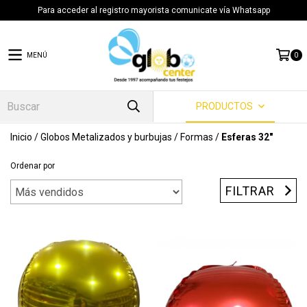
Para acceder al registro mayorista comunicate vía Whatsapp
MENÚ
0
PRODUCTOS
Inicio
/
Globos Metalizados y burbujas
/
Formas
/
Esferas 32"
Ordenar por
FILTRAR