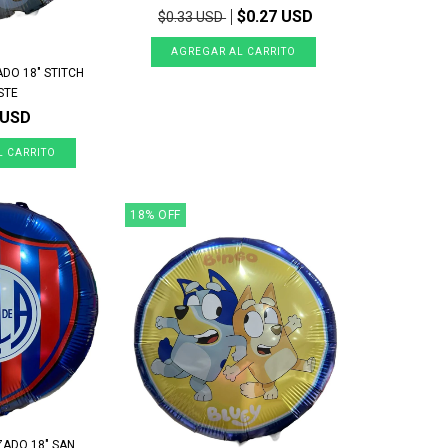
$0.27 USD
$0.33 USD
DO 18" STITCH
STE
 USD
18
%
OFF
ZADO 18" SAN