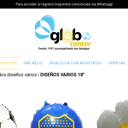
Para acceder al registro mayorista comunicate vía Whatsapp
ODUCTOS
GAS HELIO
¡PUBLICITÁ CON NOSOTROS!
OFERTAS
dos diseños varios
DISEÑOS VARIOS 18"
/