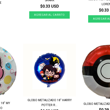
SHARK
E
LORE
$0.33 USD
$0.33
GLOBO METALIZADO 18" HARRY
18" MY
GLOBO METALIZAD
POTTER R...
CO
$0.29