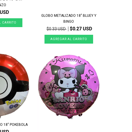
NZO
 USD
GLOBO METALIZADO 18" BLUEY Y
BINGO
$0.27 USD
$0.33 USD
O 18" POKEBOLA
 USD