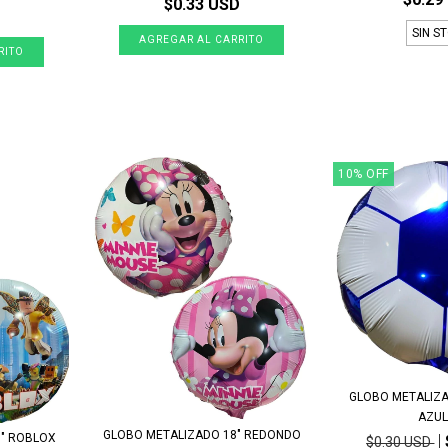
$0.33 USD
SIN S
10
%
OFF
GLOBO METALIZA
AZUL 
GLOBO METALIZADO 18" REDONDO
8" ROBLOX
$0.30 USD