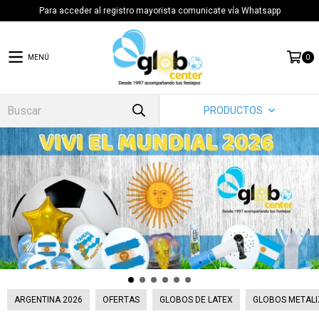
Para acceder al registro mayorista comunicate vía Whatsapp
MENÚ
0
PRODUCTOS
ARGENTINA 2026
OFERTAS
GLOBOS DE LATEX
GLOBOS METALI