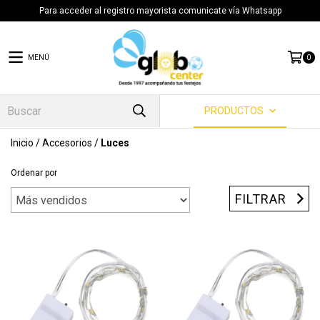
Para acceder al registro mayorista comunicate vía Whatsapp
MENÚ
0
PRODUCTOS
Inicio
/
Accesorios
/
Luces
Ordenar por
FILTRAR