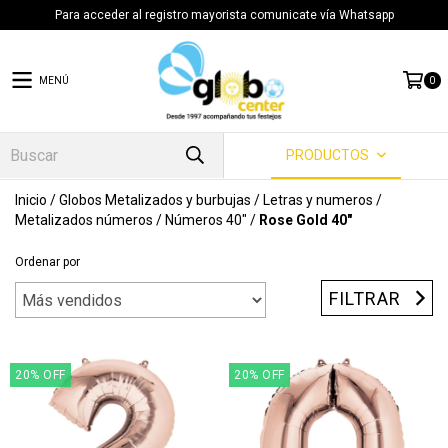
Para acceder al registro mayorista comunicate vía Whatsapp
MENÚ
0
PRODUCTOS
Inicio
/
Globos Metalizados y burbujas
/
Letras y numeros
/
Metalizados números
/
Números 40"
/
Rose Gold 40"
Ordenar por
FILTRAR
20
%
OFF
20
%
OFF