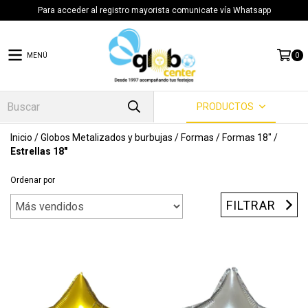
Para acceder al registro mayorista comunicate vía Whatsapp
MENÚ
0
PRODUCTOS
Inicio
/
Globos Metalizados y burbujas
/
Formas
/
Formas 18"
/
Estrellas 18"
Ordenar por
FILTRAR