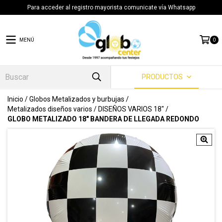
Para acceder al registro mayorista comunicate vía Whatsapp
MENÚ
0
PRODUCTOS
Inicio
/
Globos Metalizados y burbujas
/
Metalizados diseños varios
/
DISEÑOS VARIOS 18"
/
GLOBO METALIZADO 18" BANDERA DE LLEGADA REDONDO