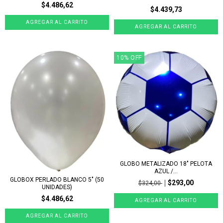
$4.486,62
$4.439,73
10
%
OFF
GLOBO METALIZADO 18" PELOTA
AZUL /...
GLOBOX PERLADO BLANCO 5" (50
$293,00
$324,00
UNIDADES)
$4.486,62