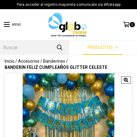
Para acceder al registro mayorista comunicate vía Whatsapp
MENÚ
0
PRODUCTOS
Inicio
/
Accesorios
/
Banderines
/
BANDERIN FELIZ CUMPLEAÑOS GLITTER CELESTE