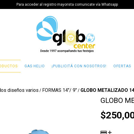
Para acceder al registro mayorista comunicate vía Whatsapp
ODUCTOS
GAS HELIO
¡PUBLICITÁ CON NOSOTROS!
OFERTAS
dos diseños varios
FORMAS 14"/ 9"
GLOBO METALIZADO 14
/
/
GLOBO ME
$250,0