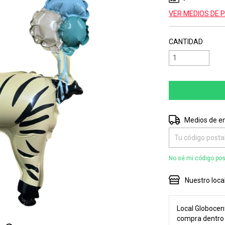
VER MEDIOS DE 
CANTIDAD
Entregas para el 
Medios de e
No sé mi código pos
Nuestro loca
Local Globocent
compra dentro d