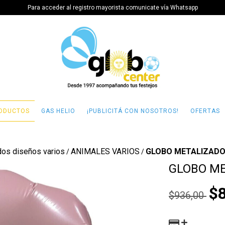
Para acceder al registro mayorista comunicate vía Whatsapp
ODUCTOS
GAS HELIO
¡PUBLICITÁ CON NOSOTROS!
OFERTAS
dos diseños varios
ANIMALES VARIOS
GLOBO METALIZADO
/
/
GLOBO ME
$
$936,00