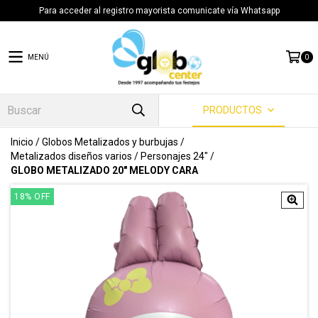
Para acceder al registro mayorista comunicate vía Whatsapp
MENÚ
0
PRODUCTOS
Inicio
/
Globos Metalizados y burbujas
/
Metalizados diseños varios
/
Personajes 24"
/
GLOBO METALIZADO 20" MELODY CARA
18
%
OFF