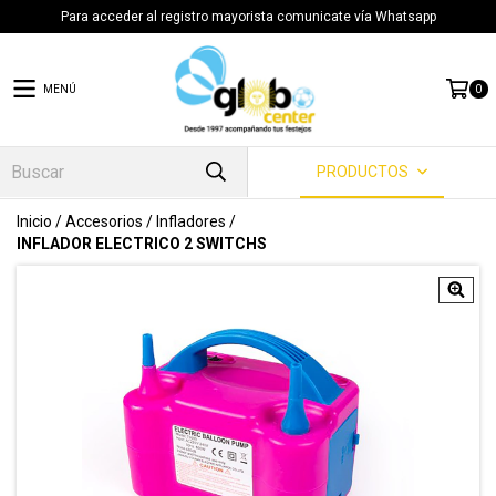
Para acceder al registro mayorista comunicate vía Whatsapp
MENÚ
0
PRODUCTOS
Inicio
/
Accesorios
/
Infladores
/
INFLADOR ELECTRICO 2 SWITCHS